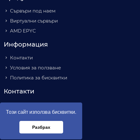
Сървъри под наем
Виртуални сървъри
AMD EPYC
Информация
Контакти
Условия за ползване
Политика за бисквитки
Контакти
гр. София
бул. Акад. Иван Гешов №2Е
Този сайт използва бисквитки.
(+359) 886 655 561
hello@server1.bg
Разбрах