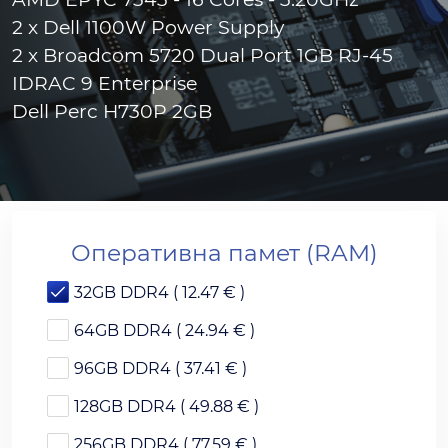
2 x Dell 1100W Power Supply
2 x Broadcom 5720 Dual Port 1GB RJ-45
IDRAC 9 Enterprise
Dell Perc H730P 2GB
Оперативна памет (RAM)
32GB DDR4 ( 12.47 € )
64GB DDR4 ( 24.94 € )
96GB DDR4 ( 37.41 € )
128GB DDR4 ( 49.88 € )
256GB DDR4 ( 77.59 € )