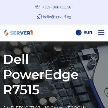
(+359) 886 655 561
hello@server1.bg
EUR
Dell
PowerEdge
R7515
AMD EPYC 7343 - 16 Cores - 3.20GHz