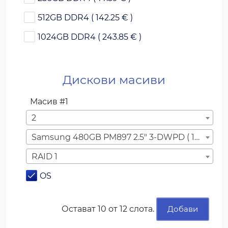
512GB DDR4 ( 142.25 € )
1024GB DDR4 ( 243.85 € )
Дискови масиви
Масив
#1
2
Samsung 480GB PM897 2.5" 3-DWPD ( 15.00 € )
RAID 1
OS
Остават
10
от 12 слота.
Добави