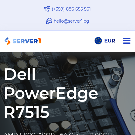
(+359) 886 655 561
hello@server1.bg
EUR
Dell
PowerEdge
R7515
AMD EPYC 7702P - 64 Cores - 2.00GHz