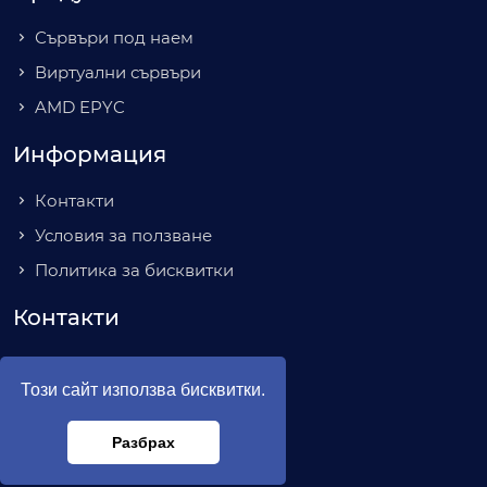
Сървъри под наем
Виртуални сървъри
AMD EPYC
Информация
Контакти
Условия за ползване
Политика за бисквитки
Контакти
гр. София
бул. Акад. Иван Гешов №2Е
Този сайт използва бисквитки.
(+359) 886 655 561
hello@server1.bg
Разбрах