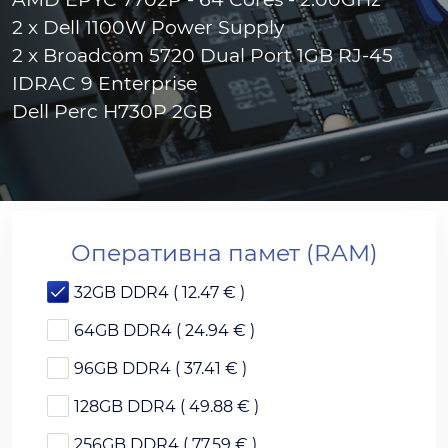
2 x Dell 1100W Power Supply
2 x Broadcom 5720 Dual Port 1GB RJ-45
IDRAC 9 Enterprise
Dell Perc H730P 2GB
Оперативна памет (RAM)
32GB DDR4 ( 12.47 € )
64GB DDR4 ( 24.94 € )
96GB DDR4 ( 37.41 € )
128GB DDR4 ( 49.88 € )
256GB DDR4 ( 77.59 € )