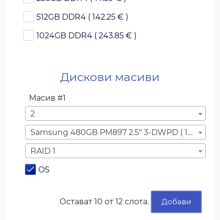
512GB DDR4 ( 142.25 € )
1024GB DDR4 ( 243.85 € )
Дискови масиви
Масив
#1
2
Samsung 480GB PM897 2.5" 3-DWPD ( 15.00 € )
RAID 1
OS
Остават
10
от 12 слота.
Добави